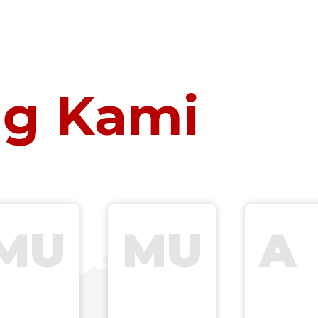
ng Kami
MU
MU
A