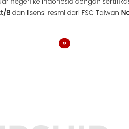
ar negeri ke Indonesia dengan sertifikas
kt/8
dan lisensi resmi dari FSC Taiwan
No