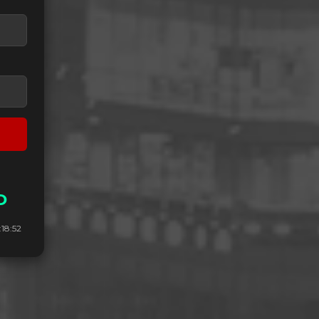
D
18:53