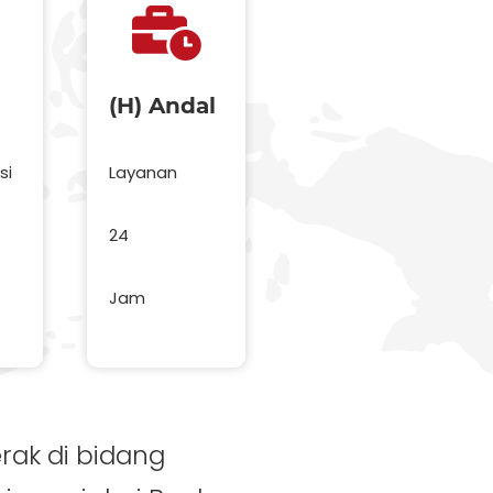
(H) Andal
si
Layanan
24
Jam
ak di bidang