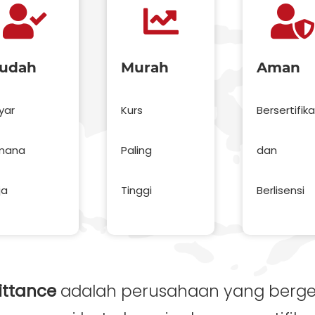
udah
Murah
Aman
yar
Kurs
Bersertifika
mana
Paling
dan
ja
Tinggi
Berlisensi
ittance
adalah perusahaan yang berger