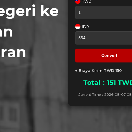
TWD
egeri ke
an
IDR
ran
Convert
+ Biaya Kirim TWD
150
Total：
151
TW
Current Time：
2026-08-07 08: