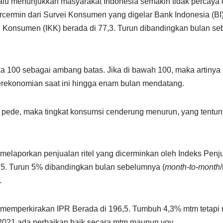
 lalu menunjukkan masyarakat Indonesia semakin tidak percaya 
rcermin dari Survei Konsumen yang digelar Bank Indonesia (BI
 Konsumen (IKK) berada di 77,3. Turun dibandingkan bulan s
100 sebagai ambang batas. Jika di bawah 100, maka artinya
ekonomian saat ini hingga enam bulan mendatang.
k pede, maka tingkat konsumsi cenderung menurun, yang tentu
elaporkan penjualan ritel yang dicerminkan oleh Indeks Penju
8,5. Turun 5% dibandingkan bulan sebelumnya (
month-to-month
.
 memperkirakan IPR Berada di 196,5. Tumbuh 4,3% mtm tetapi m
 2021 ada perbaikan baik secara mtm maupun yoy.