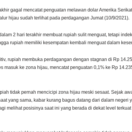
akhir gagal mencatat penguatan melawan dolar Amerika Serikat 
alur hijau sudah terlihat pada perdagangan Jumat (10/9/2021).
dalam 2 hari terakhir membuat rupiah sulit menguat, tetapi inde
ngga rupiah memiliki kesempatan kembali menguat dalam kese
initiv, rupiah membuka perdagangan dengan stagnan di Rp 14.
s masuk ke zona hijau, mencatat penguatan 0,1% ke Rp 14.23
rupiah tidak pernah mencicipi zona hijau meski sesaat. Sejak aw
aat yang sama, kabar kurang bagus datang dari dalam negeri
lagi melihat posisinya saat ini yang berada di dekat level terku