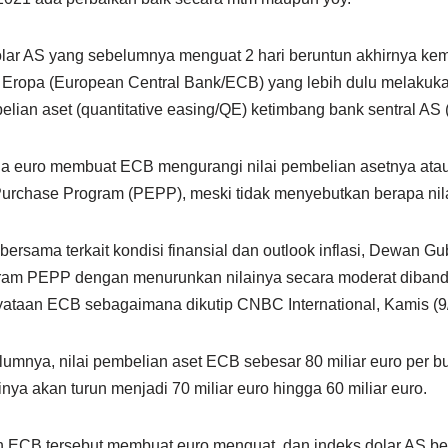
olar AS yang sebelumnya menguat 2 hari beruntun akhirnya ke
 Eropa (European Central Bank/ECB) yang lebih dulu melakuk
lian aset (quantitative easing/QE) ketimbang bank sentral AS 
 zona euro membuat ECB mengurangi nilai pembelian asetnya ata
rchase Program (PEPP), meski tidak menyebutkan berapa nil
bersama terkait kondisi finansial dan outlook inflasi, Dewan 
ram PEPP dengan menurunkan nilainya secara moderat diband
nyataan ECB sebagaimana dikutip CNBC International, Kamis (9
umnya, nilai pembelian aset ECB sebesar 80 miliar euro per bu
inya akan turun menjadi 70 miliar euro hingga 60 miliar euro.
n ECB tersebut membuat euro menguat, dan indeks dolar AS ber