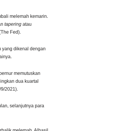
mbali melemah kemarin.
an
tapering
atau
(The Fed).
u yang dikenal dengan
ainya.
Gubernur memutuskan
ingkan dua kuartal
/9/2021).
lan, selanjutnya para
balik melemah. Alhasil,