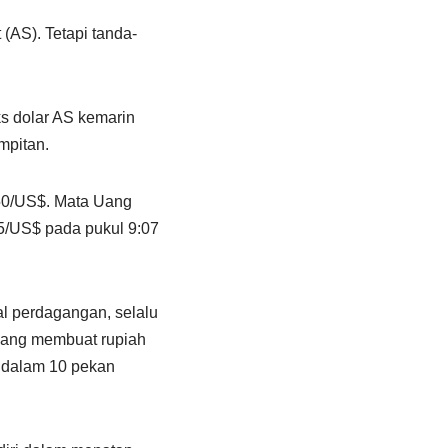
(AS). Tetapi tanda-
ks dolar AS kemarin
mpitan.
250/US$. Mata Uang
5/US$ pada pukul 9:07
al perdagangan, selalu
 yang membuat rupiah
at dalam 10 pekan