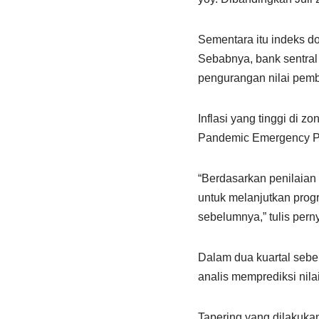
Sementara itu indeks d
Sebabnya, bank sentral
pengurangan nilai pembe
Inflasi yang tinggi di
Pandemic Emergency Pu
“Berdasarkan penilaian 
untuk melanjutkan prog
sebelumnya,” tulis per
Dalam dua kuartal sebel
analis memprediksi nila
Tapering yang dilakuka