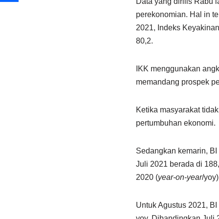
Data yang dirilis Rabu
perekonomian. Hal in te
2021, Indeks Keyakinan
80,2.
IKK menggunakan angka 
memandang prospek per
Ketika masyarakat tida
pertumbuhan ekonomi.
Sedangkan kemarin, BI m
Juli 2021 berada di 18
2020 (
year-on-year
/yoy)
Untuk Agustus 2021, BI
yoy. Dibandingkan Juli