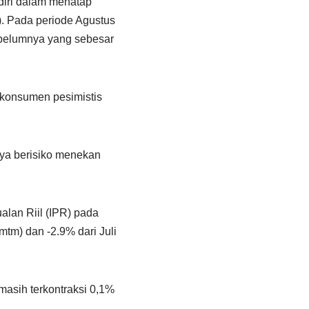
diri dalam menatap
). Pada periode Agustus
ebelumnya yang sebesar
 konsumen pesimistis
nya berisiko menekan
alan Riil (IPR) pada
/mtm) dan -2.9% dari Juli
asih terkontraksi 0,1%