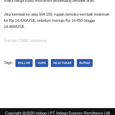
maka harga suatu instrumen berpeluang berbalik arah.
Jika kembali ke atas MA 100, rupiah berisiko kembali melemah
ke Rp 14.430/US$, sebelum menuju Rp 14.450 hingga
14.460/US$.
Sumber CNBC Indonesia
Tags:
DOLLAR
KURS
NILAI TUKAR
RUPIAH
Copyright @2020 Indogo
| PT. Indogo Express Remittance |
All