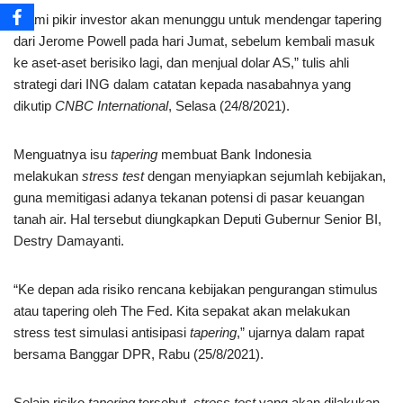
“Kami pikir investor akan menunggu untuk mendengar tapering
dari Jerome Powell pada hari Jumat, sebelum kembali masuk
ke aset-aset berisiko lagi, dan menjual dolar AS,” tulis ahli
strategi dari ING dalam catatan kepada nasabahnya yang
dikutip
CNBC International
, Selasa (24/8/2021).
Menguatnya isu
tapering
membuat Bank Indonesia
melakukan
stress test
dengan menyiapkan sejumlah kebijakan,
guna memitigasi adanya tekanan potensi di pasar keuangan
tanah air. Hal tersebut diungkapkan Deputi Gubernur Senior BI,
Destry Damayanti.
“Ke depan ada risiko rencana kebijakan pengurangan stimulus
atau tapering oleh The Fed. Kita sepakat akan melakukan
stress test simulasi antisipasi
tapering
,” ujarnya dalam rapat
bersama Banggar DPR, Rabu (25/8/2021).
Selain risiko
tapering
tersebut,
stress test
yang akan dilakukan