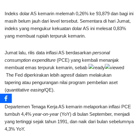
Indeks dolar AS kemarin melemah 0,26% ke 93,879 dan bagi ini
masih belum jauh dari level tersebut. Sementara di hari Jumat,
indeks yang mengukur kekuatan dolar AS ini melesat 0,83%
yang membuat rupiah terpuruk kemarin.
Jumat lalu, rilis data inflasi AS berdasarkan
personal
consumption expenditure
(PCE) yang kembali menanjak
membuat emas terpuruk kemarin, sebab
The Fed diperkirakan lebih agresif dalam melakukan
tapering atau pengurangan nilai program pembelian aset
(
quantitative easing
/QE).
Departemen Tenaga Kerja AS kemarin melaporkan inflasi PCE
tumbuh 4,4%
year-on-year
(YoY) di bulan September, menjadi
yang tertinggi sejak tahun 1991, dan naik dari bulan sebelumnya
4,3% YoY.