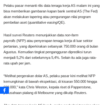
Pelaku pasar menanti rilis data tenaga kerja AS malam ini yang
bisa memberikan gambaran kapan bank sentral AS (The Fed)
akan melakukan tapering atau pengurangan nilai program
pembelian aset (
quantitative easing
/QE).
Hasil survei Reuters menunjukkan data
non-farm
payrolls
(NFP) atau penyerapan tenaga kerja di luar sektor
pertanian, yang diperkirakan sebanyak 750.000 orang di bulan
Agustus. Kemudian tingkat pengangguran diprediksi turun
menjadi 5,2% dari sebelumnya 5,4%. Selain itu ada juga rata-
rata upah per jam.
“Melihat pergerakan dolar AS, pelaku pasar kini melihat NFP
kemungkinan di bawah ekspektasi, di kisaran 550.000 hingga
600.000,” kata Chris Weston, kepala riset di Papperstone,
perusahaan pialang di Melbourne yang dikutip
Reuters.