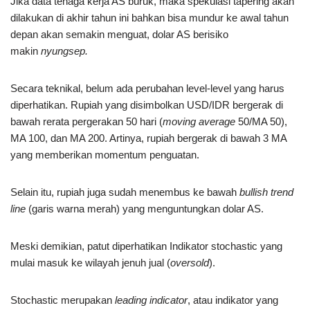
Jika data tenaga kerja AS buruk, maka spekulasi tapering akan
dilakukan di akhir tahun ini bahkan bisa mundur ke awal tahun
depan akan semakin menguat, dolar AS berisiko
makin
nyungsep.
Secara teknikal, belum ada perubahan level-level yang harus
diperhatikan. Rupiah yang disimbolkan USD/IDR bergerak di
bawah rerata pergerakan 50 hari (
moving average
50/MA 50),
MA 100, dan MA 200. Artinya, rupiah bergerak di bawah 3 MA
yang memberikan momentum penguatan.
Selain itu, rupiah juga sudah menembus ke bawah
bullish trend
line
(garis warna merah) yang menguntungkan dolar AS.
Meski demikian, patut diperhatikan Indikator stochastic yang
mulai masuk ke wilayah jenuh jual (
oversold
).
Stochastic merupakan
leading indicator
, atau indikator yang