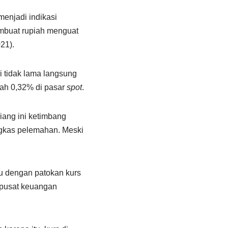
menjadi indikasi
embuat rupiah menguat
21).
i tidak lama langsung
ah 0,32% di pasar
spot
.
siang ini ketimbang
gkas pelemahan. Meski
u dengan patokan kurs
-pusat keuangan