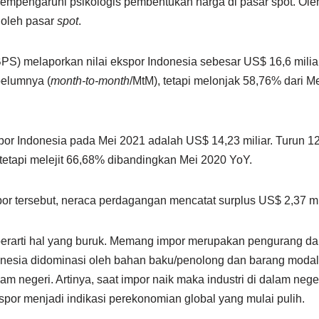
mpengaruhi psikologis pembentukan harga di pasar spot. Oleh 
i oleh pasar
spot
.
BPS) melaporkan nilai ekspor Indonesia sebesar US$ 16,6 milia
belumnya (
month-to-month
/MtM), tetapi melonjak 58,76% dari Me
impor Indonesia pada Mei 2021 adalah US$ 14,23 miliar. Turun 
etapi melejit 66,68% dibandingkan Mei 2020 YoY.
or tersebut, neraca perdagangan mencatat surplus US$ 2,37 mil
erarti hal yang buruk. Memang impor merupakan pengurang dar
donesia didominasi oleh bahan baku/penolong dan barang modal
am negeri. Artinya, saat impor naik maka industri di dalam nege
ekspor menjadi indikasi perekonomian global yang mulai pulih.