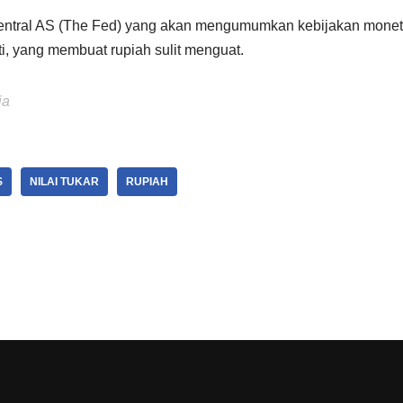
entral AS (The Fed) yang akan mengumumkan kebijakan monete
ti, yang membuat rupiah sulit menguat.
ia
S
NILAI TUKAR
RUPIAH