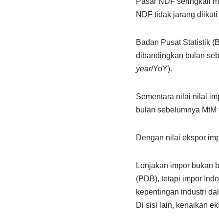
Pasar NDF seringkali me
NDF tidak jarang diikut
Badan Pusat Statistik (
dibandingkan bulan se
year
/YoY).
Sementara nilai nilai 
bulan sebelumnya MtM t
Dengan nilai ekspor imp
Lonjakan impor bukan b
(PDB), tetapi impor In
kepentingan industri dal
Di sisi lain, kenaikan 