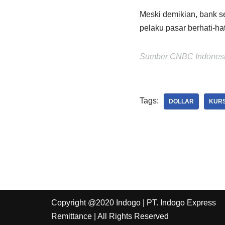
Meski demikian, bank s
pelaku pasar berhati-ha
Sumber CNBC Indones
Tags:
DOLLAR
KUR
Copyright @2020 Indogo
| PT. Indogo Express
Remittance |
All Rights Reserved