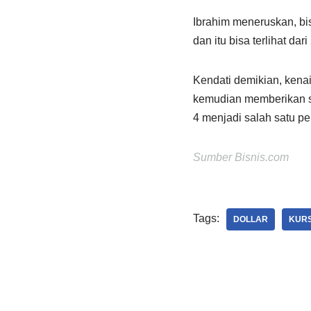
Ibrahim meneruskan, bis
dan itu bisa terlihat dar
Kendati demikian, kena
kemudian memberikan se
4 menjadi salah satu pe
Sumber Bisnis.com
Tags:
DOLLAR
KUR