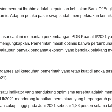
nvestor menurut Ibrahim adalah keputusan kebijakan Bank Of En
amis. Adapun pelaku pasar swap sudah memperkirakan kenaika
, pasar saat ini memantau perkembangan PDB Kuartal II/2021 
 mengungkapkan, Pemerintah masih optimis bahwa pertumbuha
 walaupun banyak pengamat ekonomi yang bertolak belakang 
apresiasi keteguhan pemerintah yang tetap kuat di angka terseb
021).
 satu indikator yang mendukung optimisme tersebut adalah men
l II/2021 mendorong kenaikan permintaan yang berpengaruh pa
n cukup tinggi pada Juni 2021 sebesar 1,83 persen selama ta