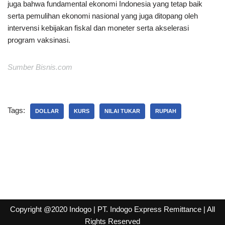
juga bahwa fundamental ekonomi Indonesia yang tetap baik
serta pemulihan ekonomi nasional yang juga ditopang oleh
intervensi kebijakan fiskal dan moneter serta akselerasi
program vaksinasi.
Sumber Bisnis.com
Tags:
DOLLAR
KURS
NILAI TUKAR
RUPIAH
Copyright @2020 Indogo
| PT. Indogo Express Remittance |
All
Rights Reserved