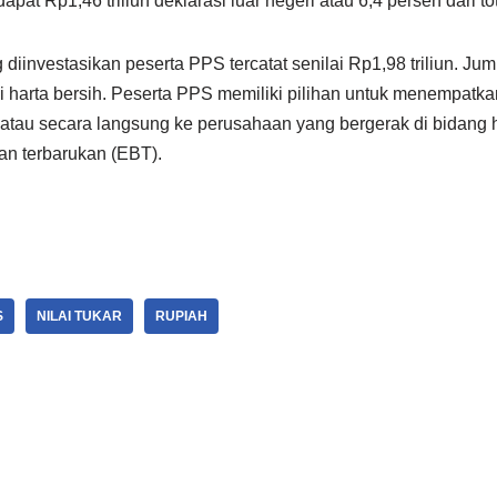
erdapat Rp1,46 triliun deklarasi luar negeri atau 6,4 persen dari tot
 diinvestasikan peserta PPS tercatat senilai Rp1,98 triliun. Jum
lai harta bersih. Peserta PPS memiliki pilihan untuk menempatka
atau secara langsung ke perusahaan yang bergerak di bidang h
an terbarukan (EBT).
S
NILAI TUKAR
RUPIAH