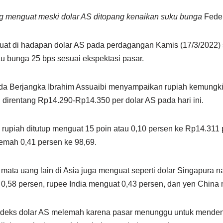
g menguat meski dolar AS ditopang kenaikan suku bunga
Feder
uat di hadapan dolar AS pada perdagangan Kamis (17/3/2022) 
 bunga 25 bps sesuai ekspektasi pasar.
a Berjangka Ibrahim Assuaibi menyampaikan rupiah kemungkin
direntang Rp14.290-Rp14.350 per dolar AS pada hari ini.
 rupiah ditutup menguat 15 poin atau 0,10 persen ke Rp14.311 
lemah 0,41 persen ke 98,69.
 mata uang lain di Asia juga menguat seperti dolar Singapura n
0,58 persen, rupee India menguat 0,43 persen, dan yen China 
ndeks dolar AS melemah karena pasar menunggu untuk menden