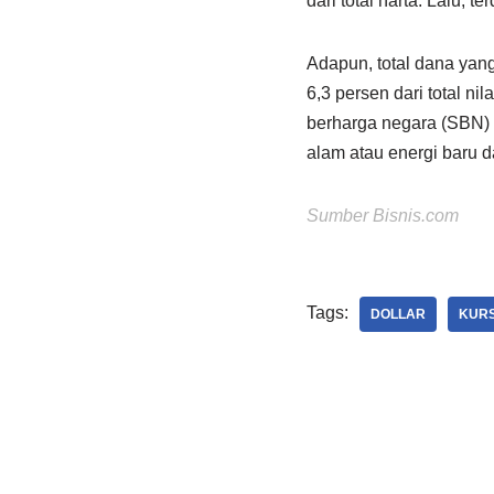
dari total harta. Lalu, t
Adapun, total dana yang
6,3 persen dari total ni
berharga negara (SBN) 
alam atau energi baru d
Sumber Bisnis.com
Tags:
DOLLAR
KUR