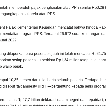
erintah memperoleh pajak penghasilan atau PPh senilai Rp3,28 tr
engungkapan sukarela atau PPS.
itjen) Pajak Kementerian Keuangan mencatat bahwa hingga Rabu
 mendaftar program PPS. Terdapat 26.672 surat keterangan dari
uari 2022.
 yang dilaporkan para peserta sejauh ini telah mencapai Rp31,75 t
porkan setiap peserta itu berkisar Rp1,34 miliar, tetapi nilai har
p wajib pajak.
pai 10,35 persen dari nilai harta seluruh peserta. Terdapat ber
 disebut ‘tax amnesty jilid II’—bergantung kepada jenis program
erdiri atas Rp27,7 triliun deklarasi dalam negeri dan repatrias