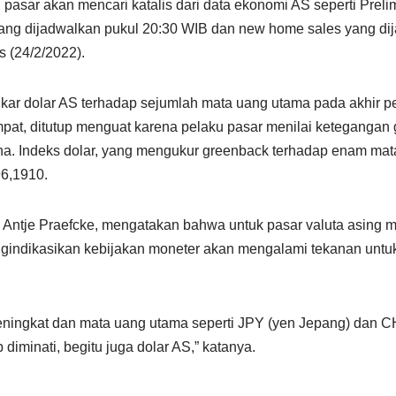
ku pasar akan mencari katalis dari data ekonomi AS seperti Pre
ng dijadwalkan pukul 20:30 WIB dan new home sales yang dij
s (24/2/2022).
 tukar dolar AS terhadap sejumlah mata uang utama pada akhir
pat, ditutup menguat karena pelaku pasar menilai ketegangan 
na. Indeks dolar, yang mengukur greenback terhadap enam mata
96,1910.
Antje Praefcke, mengatakan bahwa untuk pasar valuta asing m
ngindikasikan kebijakan moneter akan mengalami tekanan untuk
meningkat dan mata uang utama seperti JPY (yen Jepang) dan C
diminati, begitu juga dolar AS,” katanya.