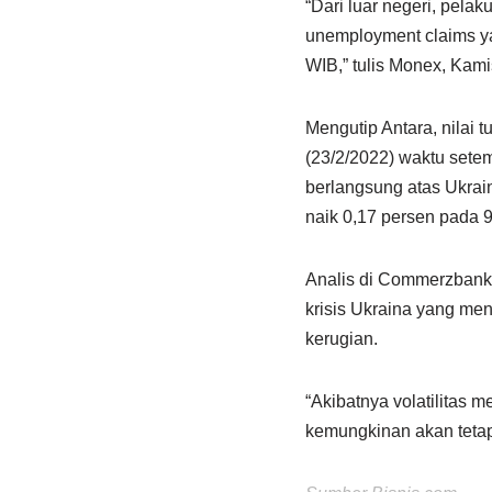
“Dari luar negeri, pela
unemployment claims ya
WIB,” tulis Monex, Kami
Mengutip Antara, nilai
(23/2/2022) waktu setem
berlangsung atas Ukrai
naik 0,17 persen pada 
Analis di Commerzbank 
krisis Ukraina yang me
kerugian.
“Akibatnya volatilitas 
kemungkinan akan tetap 