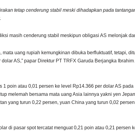
rkirakan tetap cenderung stabil meski dihadapkan pada tantanga
.
diksi masih cenderung stabil meskipun obligasi AS melonjak d
 mata uang rupiah kemungkinan dibuka berfluktuatif, tetapi, di
dolar AS,” papar Direktur PT TRFX Garuda Berjangka Ibrahim
pis 1 poin atau 0,01 persen ke level Rp14.366 per dolar AS pa
tutup melemah bersama mata uang Asia lainnya yakni yen Jep
an yang turun 0,22 persen, yuan China yang turun 0,02 persen,
lar di pasar spot tercatat menguat 0,21 poin atau 0,21 persen k