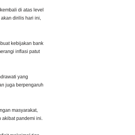
embali di atas level
an dirilis hari ini,
mbuat kebijakan bank
angi inflasi patut
ndrawati yang
n juga berpengaruh
ungan masyarakat,
akibat pandemi ini.