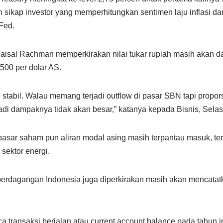
gan sikap investor yang memperhitungkan sentimen laju inflasi d
Fed.
isal Rachman memperkirakan nilai tukar rupiah masih akan da
00 per dolar AS.
tabil. Walau memang terjadi outflow di pasar SBN tapi propor
di dampaknya tidak akan besar,” katanya kepada Bisnis, Selas
asar saham pun aliran modal asing masih terpantau masuk, terc
sektor energi.
perdagangan Indonesia juga diperkirakan masih akan mencatatka
 transaksi berjalan atau current account balance pada tahun 