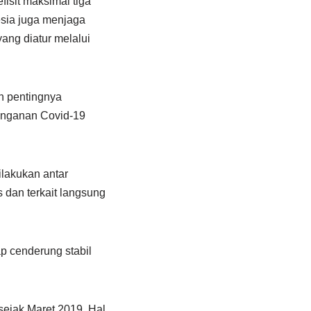
isit maksimal tiga
esia juga menjaga
yang diatur melalui
n pentingnya
anganan Covid-19
ilakukan antar
 dan terkait langsung
ap cenderung stabil
sejak Maret 2019. Hal