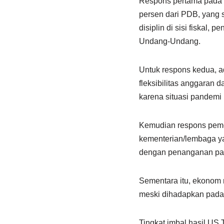
Respons pertama pada wa
persen dari PDB, yang 
disiplin di sisi fiskal,
Undang-Undang.
Untuk respons kedua, a
fleksibilitas anggaran
karena situasi pandemi 
Kemudian respons pemer
kementerian/lembaga ya
dengan penanganan pa
Sementara itu, ekonom m
meski dihadapkan pada 
Tingkat imbal hasil US 