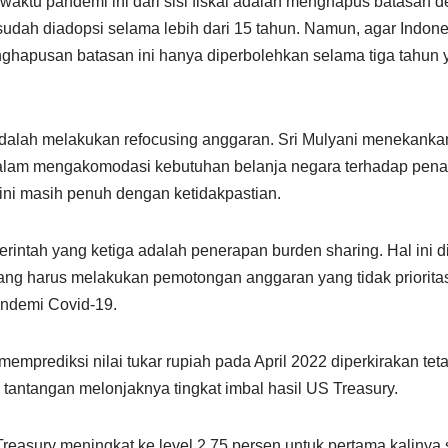
ktu pandemi ini dari sisi fiskal adalah menghapus batasan def
sudah diadopsi selama lebih dari 15 tahun. Namun, agar Indon
 penghapusan batasan ini hanya diperbolehkan selama tiga tahun 
dalah melakukan refocusing anggaran. Sri Mulyani menekanka
 dalam mengakomodasi kebutuhan belanja negara terhadap pen
ini masih penuh dengan ketidakpastian.
intah yang ketiga adalah penerapan burden sharing. Hal ini d
ng harus melakukan pemotongan anggaran yang tidak prioritas
ndemi Covid-19.
emprediksi nilai tukar rupiah pada April 2022 diperkirakan tet
tantangan melonjaknya tingkat imbal hasil US Treasury.
Treasury meningkat ke level 2,75 persen untuk pertama kalinya 