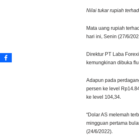
Nilai tukar rupiah terh
Mata uang rupiah terha
hari ini, Senin (27/6/202
Direktur PT Laba Forex
kemungkinan dibuka fluk
Adapun pada perdaganga
persen ke level Rp14.84
ke level 104,34.
“Dolar AS melemah terb
mingguan pertama bulan 
(24/6/2022).