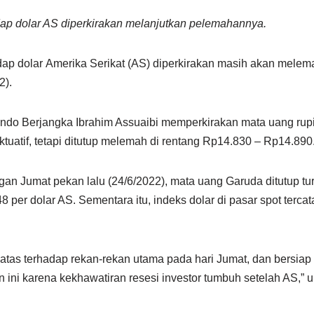
adap dolar AS diperkirakan melanjutkan pelemahannya.
dap dolar Amerika Serikat (AS) diperkirakan masih akan mele
2).
indo Berjangka Ibrahim Assuaibi memperkirakan mata uang rup
tuatif, tetapi ditutup melemah di rentang Rp14.830 – Rp14.890
n Jumat pekan lalu (24/6/2022), mata uang Garuda ditutup tur
8 per dolar AS. Sementara itu, indeks dolar di pasar spot terc
atas terhadap rekan-rekan utama pada hari Jumat, dan bersiap
ini karena kekhawatiran resesi investor tumbuh setelah AS,” 