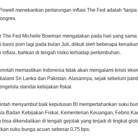
owell menekankan pertarungan inflasi The Fed adalah “tanpa s
ongres.
ur The Fed Michelle Bowman mengatakan pada hari yang sam
basis poin lagi pada bulan Juli, diikuti oleh beberapa kenaikan
inflasi, bahkan di tengah risiko terhadap pertumbuhan.
erintah memastikan Indonesia tidak akan mengalami krisis ek
dialami Sri Lanka dan Pakistan. Alasannya, sejak sebelum pand
engelola standar kebijakan fiskal.
rintah menyambut baik keputusan BI mempertahankan suku bun
ala Badan Kebijakan Fiskal, Kementerian Keuangan, Febrio Kaca
bisa dikendalikan di tengah gejolak yang terjadi di tingkat gl
kan suku bunga acuan sebesar 0,75 bps.