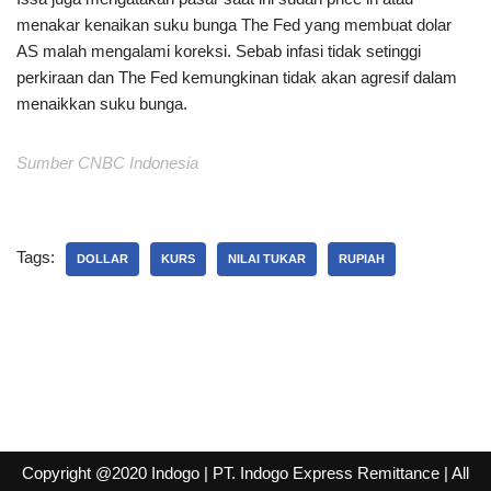
menakar kenaikan suku bunga The Fed yang membuat dolar
AS malah mengalami koreksi. Sebab infasi tidak setinggi
perkiraan dan The Fed kemungkinan tidak akan agresif dalam
menaikkan suku bunga.
Sumber CNBC Indonesia
Tags:
DOLLAR
KURS
NILAI TUKAR
RUPIAH
Copyright @2020 Indogo
| PT. Indogo Express Remittance |
All