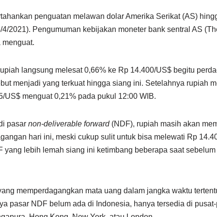
hankan penguatan melawan dolar Amerika Serikat (AS) hing
4/2021). Pengumuman kebijakan moneter bank sentral AS (The F
a menguat.
, rupiah langsung melesat 0,66% ke Rp 14.400/US$ begitu perda
ebut menjadi yang terkuat hingga siang ini. Setelahnya rupia
65/US$ menguat 0,21% pada pukul 12:00 WIB.
di pasar
non-deliverable forward
(NDF), rupiah masih akan me
gangan hari ini, meski cukup sulit untuk bisa melewati Rp 14.4
NDF yang lebih lemah siang ini ketimbang beberapa saat sebel
yang memperdagangkan mata uang dalam jangka waktu tertent
nya pasar NDF belum ada di Indonesia, hanya tersedia di pusat
ingapura, Hong Kong, New York, atau London.