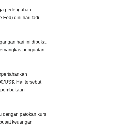
ga pertengahan
ed) dini hari tadi
gangan hari ini dibuka.
h memangkas penguatan
mpertahankan
00/US$. Hal tersebut
um pembukaan
u dengan patokan kurs
-pusat keuangan