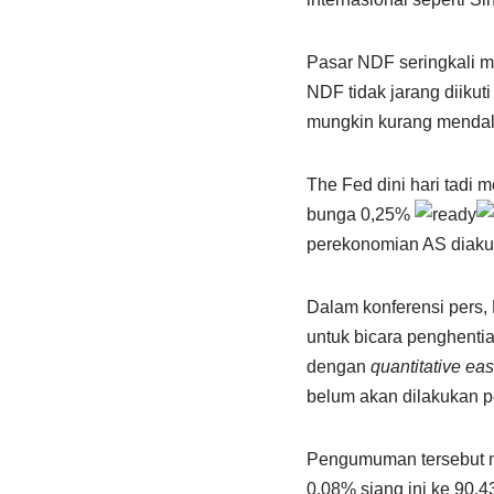
Pasar NDF seringkali me
NDF tidak jarang diikut
mungkin kurang mendal
The Fed dini hari tadi
bunga 0,25%
perekonomian AS diakui 
Dalam konferensi pers,
untuk bicara penghentia
dengan
quantitative ea
belum akan dilakukan p
Pengumuman tersebut m
0,08% siang ini ke 90,43