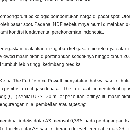
mpengaruhi psikologis pembentukan harga di pasar spot. Oleh 
i oleh pasar spot. Padahal NDF sebelumnya murni dimainkan ole
ami kondisi fundamental perekonomian Indonesia.
 menegaskan tidak akan mengubah kebijakan moneternya dalam 
masih akan dipertahankan setidaknya hingga tahun 20
tumbuh lebih tinggi ketimbang prediksi.
 Ketua The Fed Jerome Powell menyatakan bahwa saat ini buka
n pembelian obligasi di pasar. The Fed saat ini membeli obliga
sing
(QE) senilai US$ 120 miliar per bulan, artinya itu masih akan
engurangan nilai pembelian atau
tapering
.
embuat indeks dolar AS merosot 0,33% pada perdagangan Kam
7. Indeks dolar AS saat ini berada di level terendah sejak 26 Fe