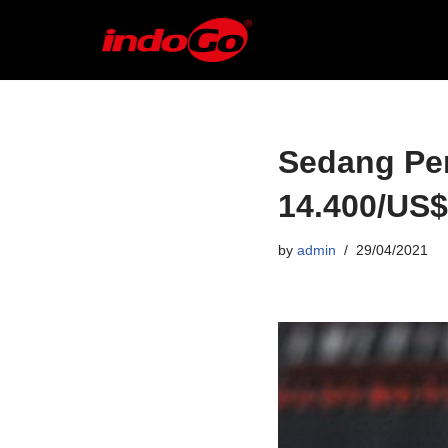
Skip
to
content
Sedang Per
14.400/US
by
admin
29/04/2021